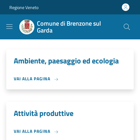
Salta al contenuto principale
Skip to footer content
Regione Veneto
Comune di Brenzone sul
Garda
Ambiente, paesaggio ed ecologia
VAI ALLA PAGINA
Attività produttive
VAI ALLA PAGINA