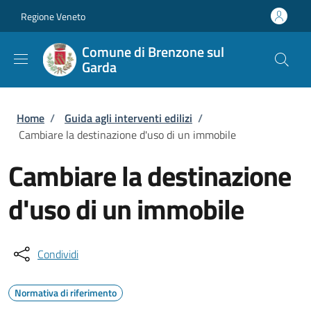
Salta al contenuto principale
Skip to footer content
Regione Veneto
Comune di Brenzone sul
Garda
Briciole di pane
Home
/
Guida agli interventi edilizi
/
Cambiare la destinazione d'uso di un immobile
Cambiare la destinazione
d'uso di un immobile
Condividi
Normativa di riferimento