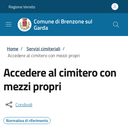
Salta al contenuto principale
Skip to footer content
Regione Veneto
Comune di Brenzone sul
Garda
Briciole di pane
Home
/
Servizi cimiteriali
/
Accedere al cimitero con mezzi propri
Accedere al cimitero con
mezzi propri
Condividi
Normativa di riferimento