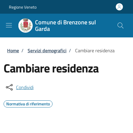
Salta al contenuto principale
Skip to footer content
Regione Veneto
Comune di Brenzone sul
Garda
Briciole di pane
Home
/
Servizi demografici
/
Cambiare residenza
Cambiare residenza
Condividi
Normativa di riferimento