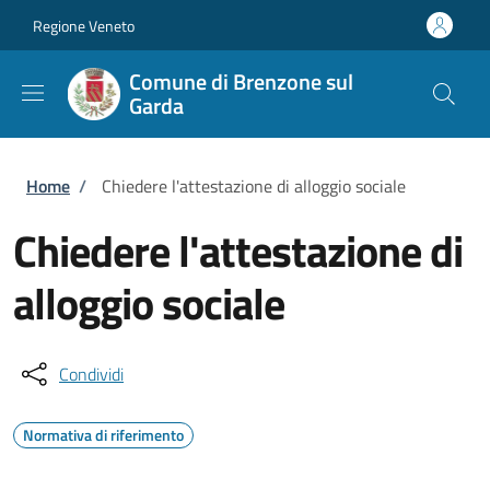
Salta al contenuto principale
Skip to footer content
Regione Veneto
Comune di Brenzone sul
Garda
Briciole di pane
Home
/
Chiedere l'attestazione di alloggio sociale
Chiedere l'attestazione di
alloggio sociale
Condividi
Normativa di riferimento