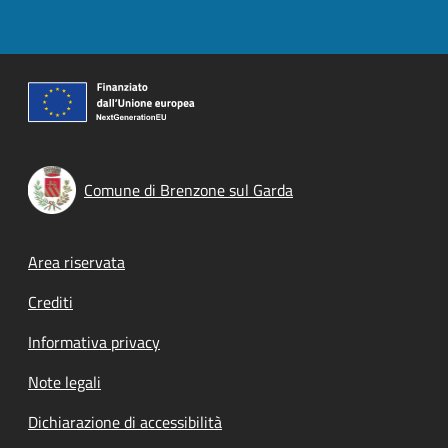
Comune di Brenzone sul Garda
Footer menu
Area riservata
Crediti
Informativa privacy
Note legali
Dichiarazione di accessibilità