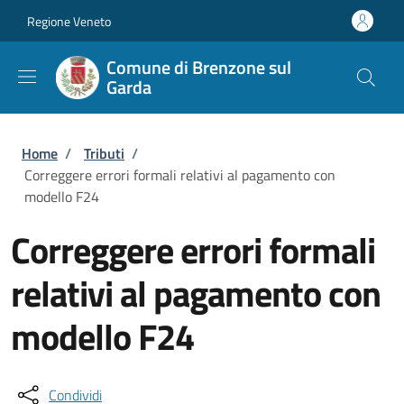
Salta al contenuto principale
Skip to footer content
Regione Veneto
Comune di Brenzone sul
Garda
Briciole di pane
Home
/
Tributi
/
Correggere errori formali relativi al pagamento con
modello F24
Correggere errori formali
relativi al pagamento con
modello F24
Condividi