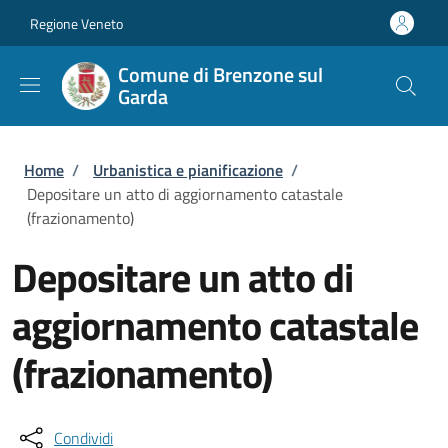
Salta al contenuto principale
Skip to footer content
Regione Veneto
Comune di Brenzone sul
Garda
Briciole di pane
Home
/
Urbanistica e pianificazione
/
Depositare un atto di aggiornamento catastale
(frazionamento)
Depositare un atto di
aggiornamento catastale
(frazionamento)
Condividi