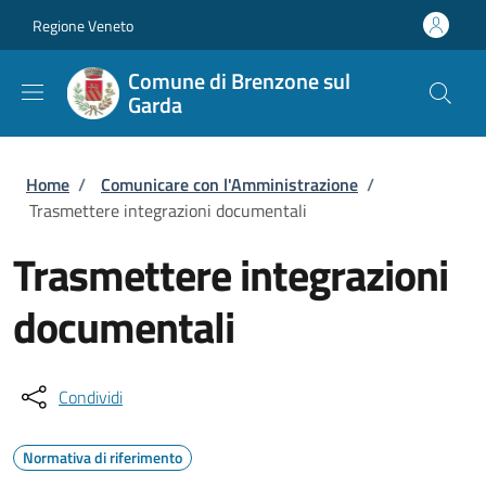
Salta al contenuto principale
Skip to footer content
Regione Veneto
Comune di Brenzone sul
Garda
Briciole di pane
Home
/
Comunicare con l'Amministrazione
/
Trasmettere integrazioni documentali
Trasmettere integrazioni
documentali
Condividi
Normativa di riferimento