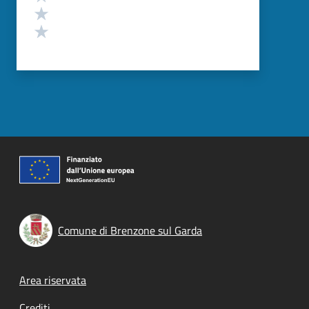
Valuta 2 stelle su 5
Valuta 1 stelle su 5
Comune di Brenzone sul Garda
Footer menu
Area riservata
Crediti