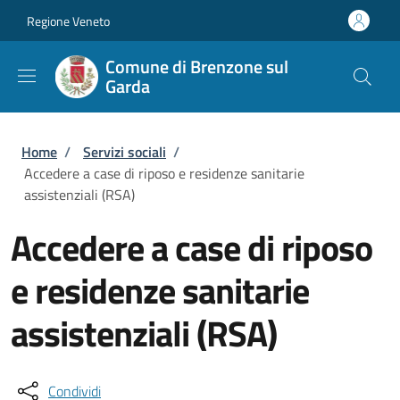
Salta al contenuto principale
Skip to footer content
Regione Veneto
Comune di Brenzone sul
Garda
Briciole di pane
Home
/
Servizi sociali
/
Accedere a case di riposo e residenze sanitarie
assistenziali (RSA)
Accedere a case di riposo
e residenze sanitarie
assistenziali (RSA)
Condividi