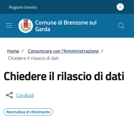
Salta al contenuto principale
Skip to footer content
Regione Veneto
Comune di Brenzone sul
Garda
Briciole di pane
Home
/
Comunicare con l'Amministrazione
/
Chiedere il rilascio di dati
Chiedere il rilascio di dati
Condividi
Normativa di riferimento