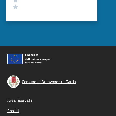
Valuta 1 stelle su 5
Comune di Brenzone sul Garda
Footer menu
Area riservata
Crediti