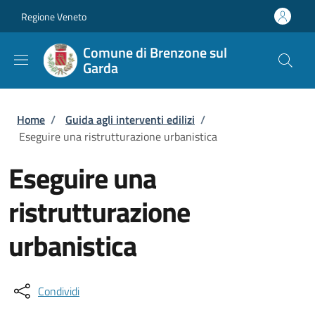
Salta al contenuto principale
Skip to footer content
Regione Veneto
Comune di Brenzone sul
Garda
Briciole di pane
Home
/
Guida agli interventi edilizi
/
Eseguire una ristrutturazione urbanistica
Eseguire una
ristrutturazione
urbanistica
Condividi