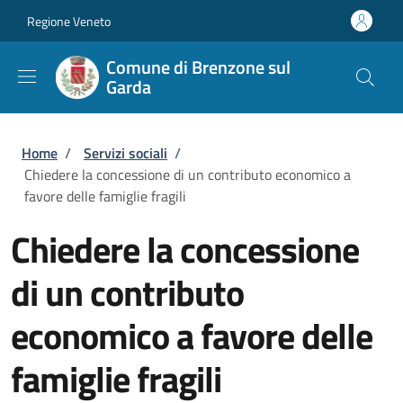
Salta al contenuto principale
Skip to footer content
Regione Veneto
Comune di Brenzone sul
Garda
Briciole di pane
Home
/
Servizi sociali
/
Chiedere la concessione di un contributo economico a
favore delle famiglie fragili
Chiedere la concessione
di un contributo
economico a favore delle
famiglie fragili