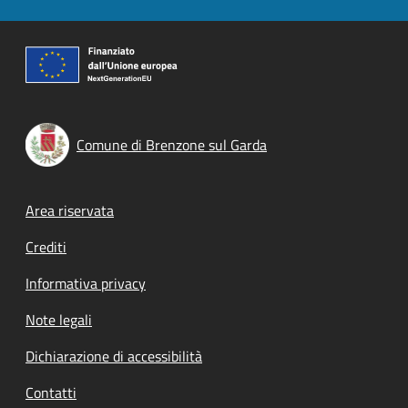
Comune di Brenzone sul Garda
Footer menu
Area riservata
Crediti
Informativa privacy
Note legali
Dichiarazione di accessibilità
Contatti