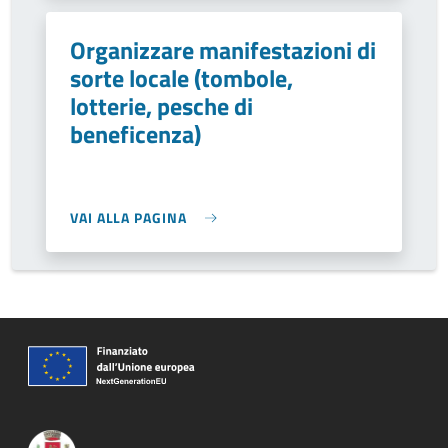
Organizzare manifestazioni di
sorte locale (tombole,
lotterie, pesche di
beneficenza)
VAI ALLA PAGINA