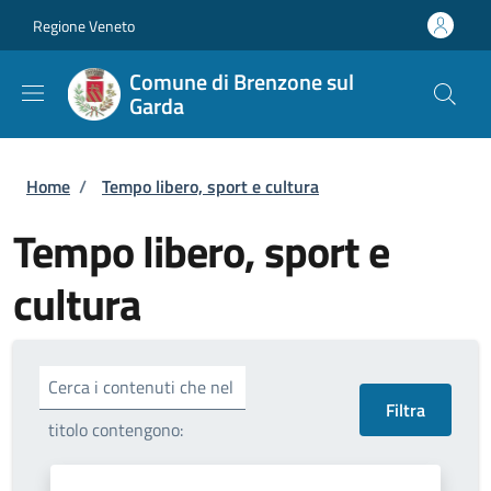
Salta al contenuto principale
Skip to footer content
Regione Veneto
Comune di Brenzone sul
Garda
Briciole di pane
Home
/
Tempo libero, sport e cultura
Tempo libero, sport e
cultura
Cerca i contenuti che nel
titolo contengono: