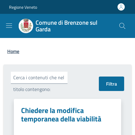
Salta al contenuto principale
Skip to footer content
Regione Veneto
Comune di Brenzone sul
Garda
Briciole di pane
Home
Cerca i contenuti che nel
titolo contengono:
Chiedere la modifica
temporanea della viabilità