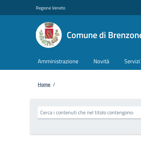
Salta al contenuto principale
Skip to footer content
Regione Veneto
Comune di Brenzone
Amministrazione
Novità
Servizi
Briciole di pane
Home
/
Cerca i contenuti che nel titolo contengono: