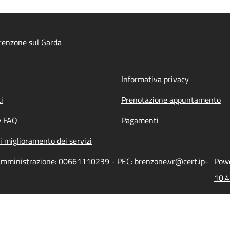
renzone sul Garda
Informativa privacy
i
Prenotazione appuntamento
e FAQ
Pagamenti
i miglioramento dei servizi
'amministrazione: 00661110239 - PEC: brenzone.vr@cert.ip-
Powe
10.4