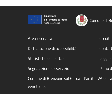
Comune di B
Footer menu
Area riservata
Crediti
Dichiarazione di accessibilità
Contatt
Statistiche del portale
Leggi l
Segnalazione disservizio
Piano d
Comune di Brenzone sul Garda - Partita IVA dell
veneto.net