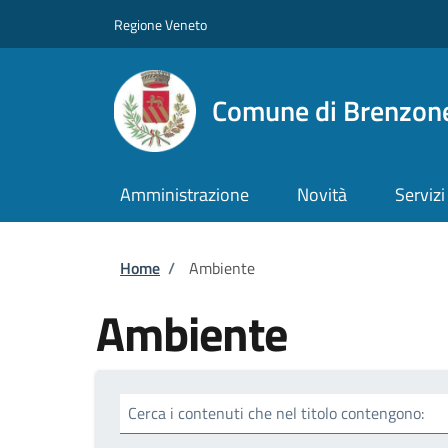
Salta al contenuto principale
Skip to footer content
Regione Veneto
Comune di Brenzone
Amministrazione
Novità
Servizi
Briciole di pane
Home
/
Ambiente
Ambiente
Cerca i contenuti che nel titolo contengono: