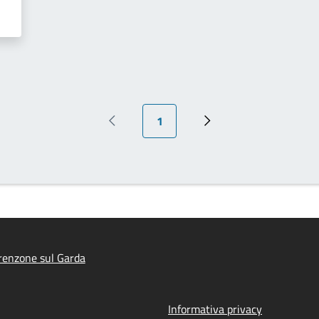
Pagina attuale
1
Pagina precedente
Prossima pagina
renzone sul Garda
Informativa privacy