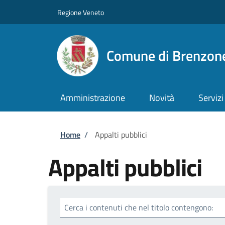
Salta al contenuto principale
Skip to footer content
Regione Veneto
Comune di Brenzone
Amministrazione
Novità
Servizi
Briciole di pane
Home
/
Appalti pubblici
Appalti pubblici
Cerca i contenuti che nel titolo contengono: