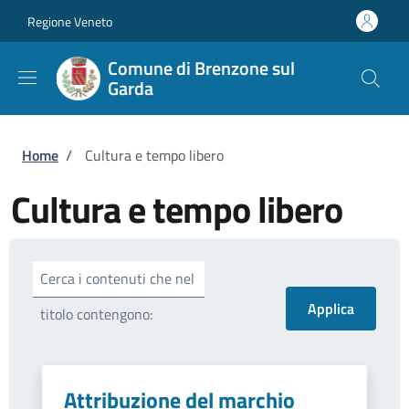
Salta al contenuto principale
Skip to footer content
Regione Veneto
Comune di Brenzone sul
Garda
Briciole di pane
Home
/
Cultura e tempo libero
Cultura e tempo libero
Cerca i contenuti che nel
titolo contengono:
Attribuzione del marchio