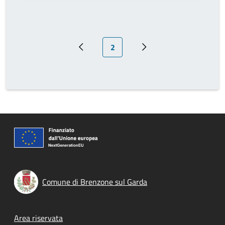
Pagina attuale
2
Pagina precedente
Prossima pagina
Comune di Brenzone sul Garda
Footer menu
Area riservata