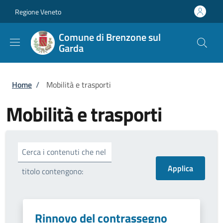
Salta al contenuto principale
Skip to footer content
Regione Veneto
Comune di Brenzone sul
Garda
Briciole di pane
Home
/
Mobilità e trasporti
Mobilità e trasporti
Cerca i contenuti che nel
titolo contengono:
Rinnovo del contrassegno