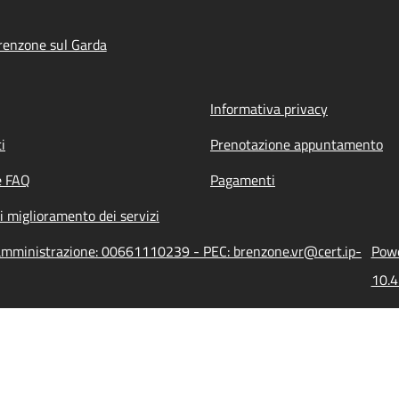
renzone sul Garda
Informativa privacy
i
Prenotazione appuntamento
e FAQ
Pagamenti
i miglioramento dei servizi
'amministrazione: 00661110239 - PEC: brenzone.vr@cert.ip-
Powe
10.4