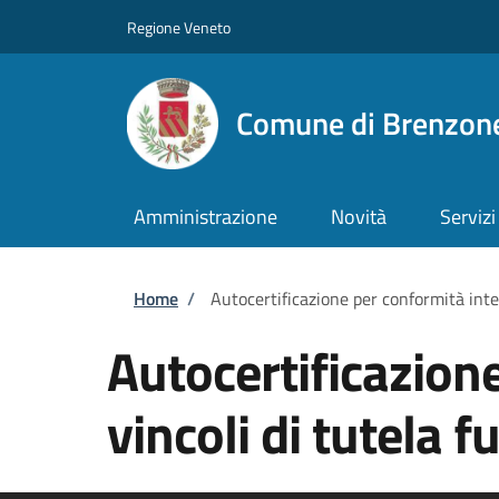
Salta al contenuto principale
Skip to footer content
Regione Veneto
Comune di Brenzone
Amministrazione
Novità
Servizi
Briciole di pane
Home
/
Autocertificazione per conformità inter
Autocertificazione
vincoli di tutela 