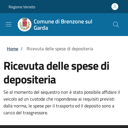
Salta al contenuto principale
Skip to footer content
Regione Veneto
Comune di Brenzone sul
Garda
Briciole di pane
Home
/
Ricevuta delle spese di depositeria
Ricevuta delle spese di
depositeria
Se al momento del sequestro non è stato possibile affidare il
veicolo ad un custode che rispondesse ai requisiti previsti
dalla norma, le spese per il trasporto ed il deposito sono a
carico del trasgressore.