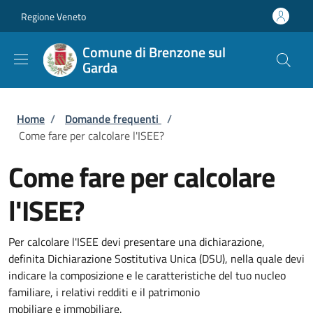
Salta al contenuto principale
Skip to footer content
Regione Veneto
Comune di Brenzone sul
Garda
Briciole di pane
Home
/
Domande frequenti
/
Come fare per calcolare l'ISEE?
Come fare per calcolare
l'ISEE?
Per calcolare l'ISEE devi presentare una dichiarazione,
definita Dichiarazione Sostitutiva Unica (DSU), nella quale devi
indicare la composizione e le caratteristiche del tuo nucleo
familiare, i relativi redditi e il patrimonio
mobiliare e immobiliare.