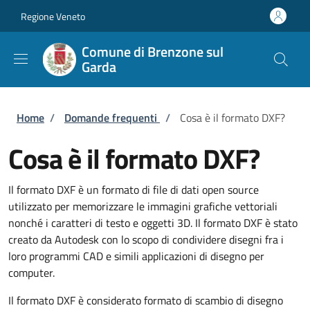
Salta al contenuto principale
Skip to footer content
Regione Veneto
Comune di Brenzone sul
Garda
Briciole di pane
Home
/
Domande frequenti
/
Cosa è il formato DXF?
Cosa è il formato DXF?
Il formato DXF è un formato di file di dati open source
utilizzato per memorizzare le immagini grafiche vettoriali
nonché i caratteri di testo e oggetti 3D. Il formato DXF è stato
creato da Autodesk con lo scopo di condividere disegni fra i
loro programmi CAD e simili applicazioni di disegno per
computer.
Il formato DXF è considerato formato di scambio di disegno