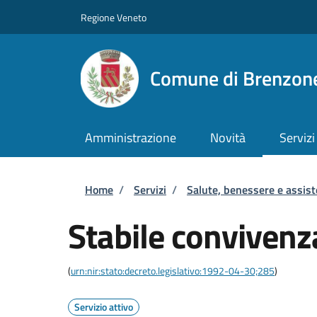
Salta al contenuto principale
Skip to footer content
Regione Veneto
Comune di Brenzone
Amministrazione
Novità
Servizi
Briciole di pane
Home
/
Servizi
/
Salute, benessere e assis
Stabile convivenz
(
urn:nir:stato:decreto.legislativo:1992-04-30;285
)
Servizio attivo