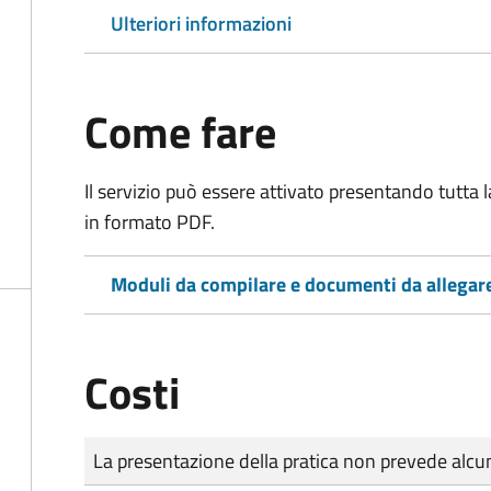
Ulteriori informazioni
Come fare
Il servizio può essere attivato presentando tutta
in formato PDF.
Moduli da compilare e documenti da allegar
Costi
Tipo di pagamento
Importo
La presentazione della pratica non prevede al