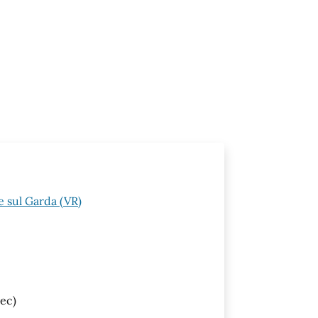
 sul Garda (VR)
ec)