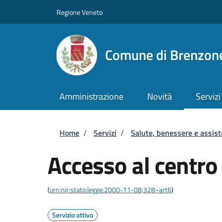
Salta al contenuto principale
Skip to footer content
Regione Veneto
Comune di Brenzone
Amministrazione
Novità
Servizi
Briciole di pane
Home
/
Servizi
/
Salute, benessere e assis
Accesso al centro 
(
urn:nir:stato:legge:2000-11-08;328~art6
)
Servizio attivo