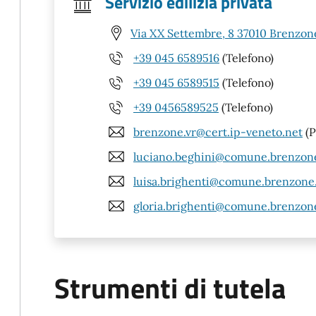
Servizio edilizia privata
Via XX Settembre, 8 37010 Brenzone
+39 045 6589516
(Telefono)
+39 045 6589515
(Telefono)
+39 0456589525
(Telefono)
brenzone.vr@cert.ip-veneto.net
(P
luciano.beghini@comune.brenzone.
luisa.brighenti@comune.brenzone.v
gloria.brighenti@comune.brenzone.
Strumenti di tutela