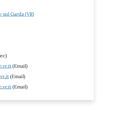
 sul Garda (VR)
ec)
vr.it
(Email)
r.it
(Email)
vr.it
(Email)