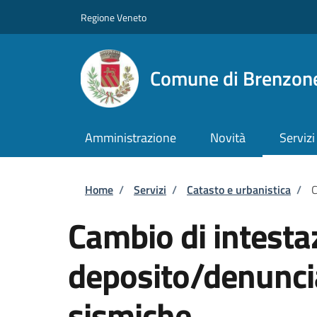
Salta al contenuto principale
Skip to footer content
Regione Veneto
Comune di Brenzone
Amministrazione
Novità
Servizi
Briciole di pane
Home
/
Servizi
/
Catasto e urbanistica
/
C
Cambio di intesta
deposito/denuncia
sismiche