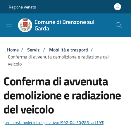
Salta al contenuto principale
Skip to footer content
Regione Veneto
Comune di Brenzone sul
Garda
Briciole di pane
Home
/
Servizi
/
Mobilità e trasporti
/
Conferma di avvenuta demolizione e radiazione del
veicolo
Conferma di avvenuta
demolizione e radiazione
del veicolo
(
urn:nir:stato:decreto.legislativo:1992-04-30;285~art193
)