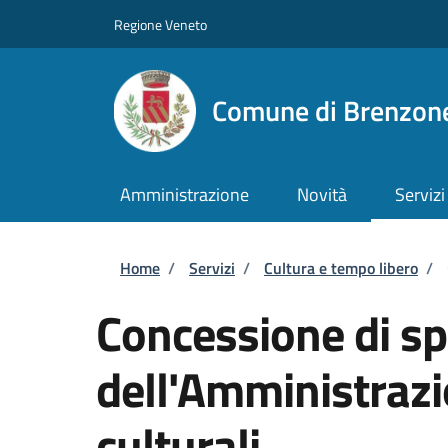
Salta al contenuto principale
Skip to footer content
Regione Veneto
Comune di Brenzone
Amministrazione
Novità
Servizi
Briciole di pane
Home
/
Servizi
/
Cultura e tempo libero
/
Concessione di sp
dell'Amministrazi
culturali