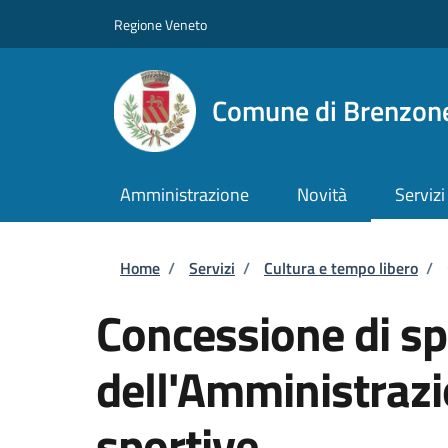
Salta al contenuto principale
Skip to footer content
Regione Veneto
Comune di Brenzone
Amministrazione
Novità
Servizi
Briciole di pane
Home
/
Servizi
/
Cultura e tempo libero
/
Concessione di sp
dell'Amministrazi
sportive