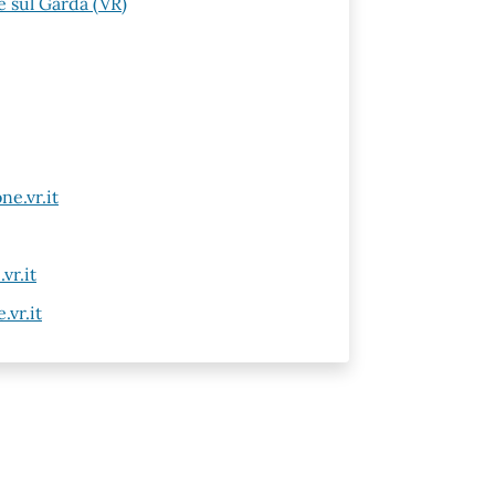
 sul Garda (VR)
e.vr.it
vr.it
vr.it