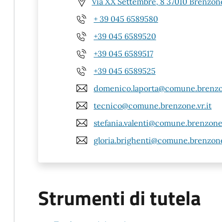
Via XX Settembre, 8 37010 Brenzone
+ 39 045 6589580
+39 045 6589520
+39 045 6589517
+39 045 6589525
domenico.laporta@comune.brenzon
tecnico@comune.brenzone.vr.it
stefania.valenti@comune.brenzone.
gloria.brighenti@comune.brenzone.
Strumenti di tutela