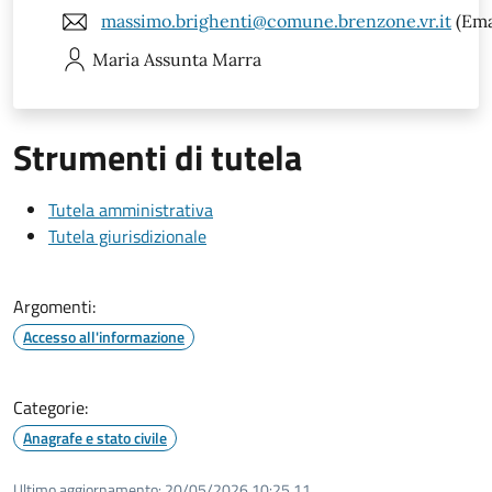
massimo.brighenti@comune.brenzone.vr.it
(Ema
Maria Assunta
Marra
Strumenti di tutela
Tutela amministrativa
Tutela giurisdizionale
Argomenti:
Accesso all'informazione
Categorie:
Anagrafe e stato civile
Ultimo aggiornamento:
20/05/2026 10:25.11