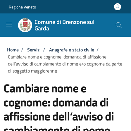
Salta al contenuto principale
Skip to footer content
Regione Veneto
Comune di Brenzone sul
Garda
Briciole di pane
Home
/
Servizi
/
Anagrafe e stato civile
/
Cambiare nome e cognome: domanda di affissione
dell’avviso di cambiamento di nome e/o cognome da parte
di soggetto maggiorenne
Cambiare nome e
cognome: domanda di
affissione dell’avviso di
cambiamento di nome