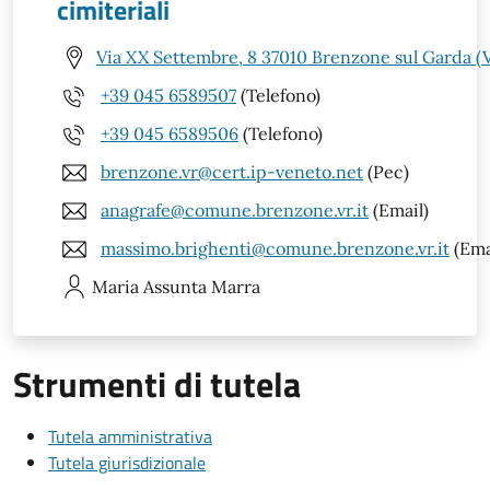
cimiteriali
Via XX Settembre, 8 37010 Brenzone sul Garda (
+39 045 6589507
(Telefono)
+39 045 6589506
(Telefono)
brenzone.vr@cert.ip-veneto.net
(Pec)
anagrafe@comune.brenzone.vr.it
(Email)
massimo.brighenti@comune.brenzone.vr.it
(Ema
Maria Assunta
Marra
Strumenti di tutela
Tutela amministrativa
Tutela giurisdizionale