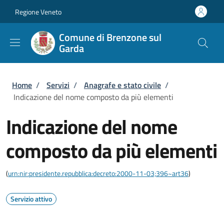
Salta al contenuto principale
Skip to footer content
Regione Veneto
Comune di Brenzone sul
Garda
Briciole di pane
Home
/
Servizi
/
Anagrafe e stato civile
/
Indicazione del nome composto da più elementi
Indicazione del nome
composto da più elementi
(
urn:nir:presidente.repubblica:decreto:2000-11-03;396~art36
)
Servizio attivo