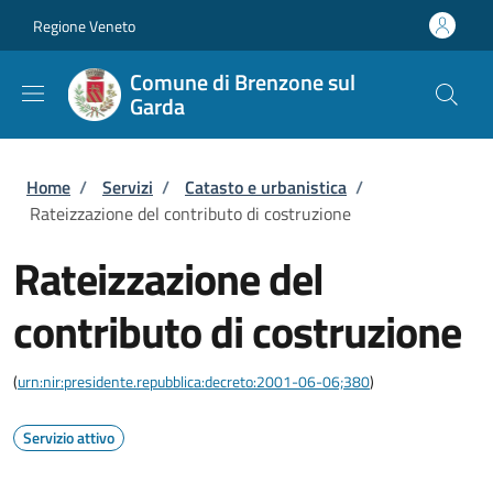
Salta al contenuto principale
Skip to footer content
Regione Veneto
Comune di Brenzone sul
Garda
Briciole di pane
Home
/
Servizi
/
Catasto e urbanistica
/
Rateizzazione del contributo di costruzione
Rateizzazione del
contributo di costruzione
(
urn:nir:presidente.repubblica:decreto:2001-06-06;380
)
Servizio attivo