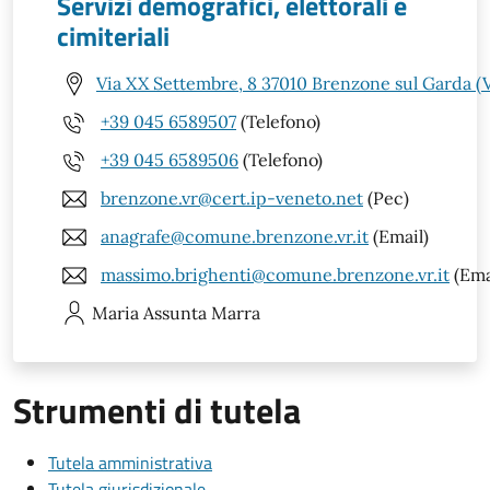
Servizi demografici, elettorali e
cimiteriali
Via XX Settembre, 8 37010 Brenzone sul Garda (
+39 045 6589507
(Telefono)
+39 045 6589506
(Telefono)
brenzone.vr@cert.ip-veneto.net
(Pec)
anagrafe@comune.brenzone.vr.it
(Email)
massimo.brighenti@comune.brenzone.vr.it
(Ema
Maria Assunta
Marra
Strumenti di tutela
Tutela amministrativa
Tutela giurisdizionale