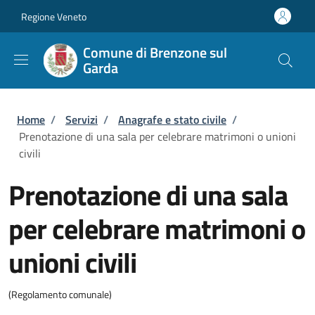
Salta al contenuto principale
Skip to footer content
Regione Veneto
Comune di Brenzone sul
Garda
Briciole di pane
Home
/
Servizi
/
Anagrafe e stato civile
/
Prenotazione di una sala per celebrare matrimoni o unioni
civili
Prenotazione di una sala
per celebrare matrimoni o
unioni civili
(Regolamento comunale)