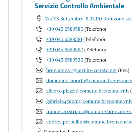
Servizio Controllo Ambientale
Via XX Settembre, 8 37010 Brenzone sul
+39 045 6589580
(Telefono)
+39 045 6589581
(Telefono)
+39 045 6589582
(Telefono)
+39 045 6589530
(Telefono)
brenzone.vr@cert.ip-veneto.net
(Pec)
domenico.laporta@comune.brenzone.vr
alberto.piazzi@comune.brenzone.vr.it
(
gabriele.gaioni@comune.brenzone.vr.it
francesco.striano@comune.brenzone.vr
andrea.perbellini@comune.brenzone.vr
Domenico
Laporta