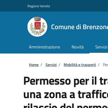
Salta al contenuto principale
Skip to footer content
Regione Veneto
Comune di Brenzone
Amministrazione
Novità
Servizi
Briciole di pane
Home
/
Servizi
/
Mobilità e trasporti
/
Per
Permesso per il tr
una zona a traffic
rilascio del per