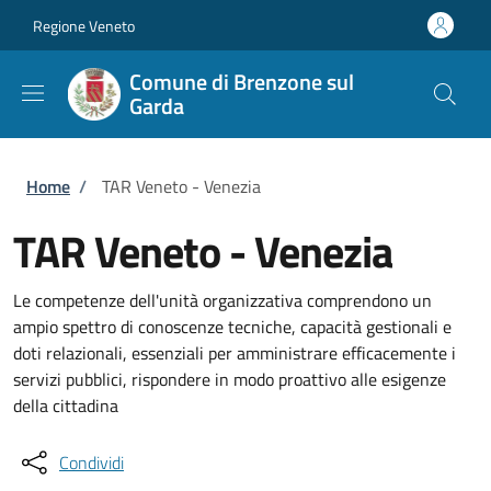
Salta al contenuto principale
Skip to footer content
Regione Veneto
Comune di Brenzone sul
Garda
Briciole di pane
Home
/
TAR Veneto - Venezia
TAR Veneto - Venezia
Le competenze dell'unità organizzativa comprendono un
ampio spettro di conoscenze tecniche, capacità gestionali e
doti relazionali, essenziali per amministrare efficacemente i
servizi pubblici, rispondere in modo proattivo alle esigenze
della cittadina
Condividi