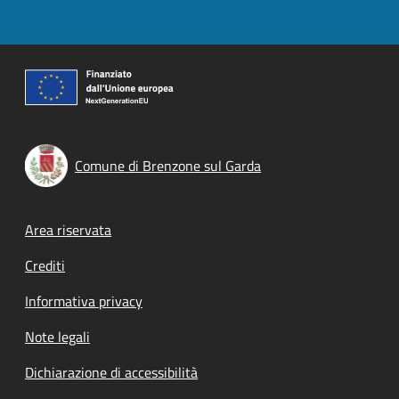
Comune di Brenzone sul Garda
Footer menu
Area riservata
Crediti
Informativa privacy
Note legali
Dichiarazione di accessibilità