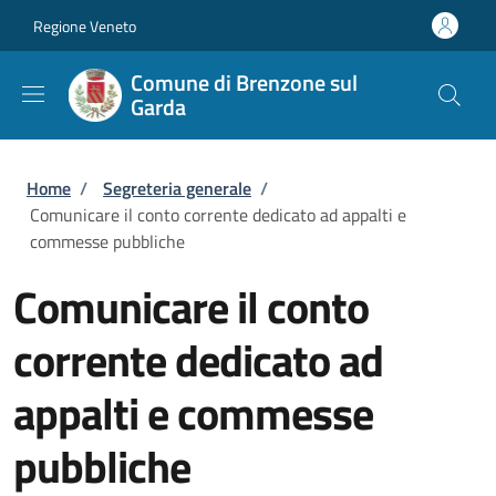
Salta al contenuto principale
Skip to footer content
Regione Veneto
Comune di Brenzone sul
Garda
Briciole di pane
Home
/
Segreteria generale
/
Comunicare il conto corrente dedicato ad appalti e
commesse pubbliche
Comunicare il conto
corrente dedicato ad
appalti e commesse
pubbliche