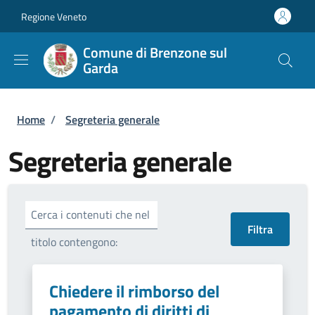
Salta al contenuto principale
Skip to footer content
Regione Veneto
Comune di Brenzone sul
Garda
Briciole di pane
Home
/
Segreteria generale
Segreteria generale
Cerca i contenuti che nel
titolo contengono:
Chiedere il rimborso del
pagamento di diritti di