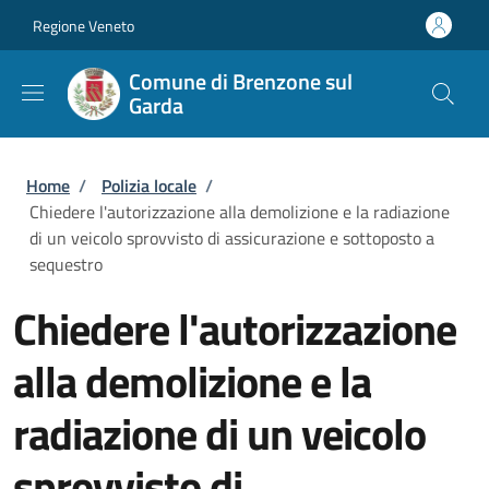
Salta al contenuto principale
Skip to footer content
Regione Veneto
Comune di Brenzone sul
Garda
Briciole di pane
Home
/
Polizia locale
/
Chiedere l'autorizzazione alla demolizione e la radiazione
di un veicolo sprovvisto di assicurazione e sottoposto a
sequestro
Chiedere l'autorizzazione
alla demolizione e la
radiazione di un veicolo
sprovvisto di