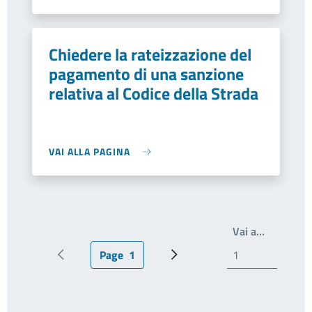
Chiedere la rateizzazione del
pagamento di una sanzione
relativa al Codice della Strada
VAI ALLA PAGINA
Write the
Vai a…
Page
1
Pagina precedente
Pagina attuale
Prossima pagina