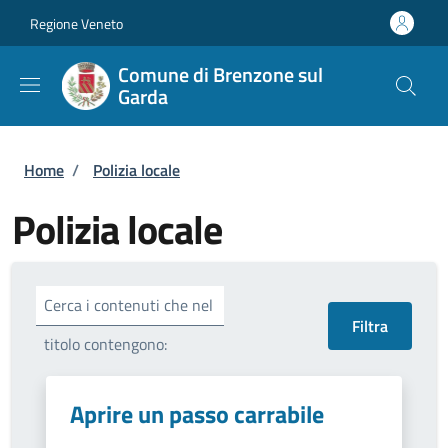
Salta al contenuto principale
Skip to footer content
Regione Veneto
Comune di Brenzone sul
Garda
Briciole di pane
Home
/
Polizia locale
Polizia locale
Cerca i contenuti che nel
titolo contengono:
Aprire un passo carrabile