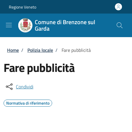
Salta al contenuto principale
Skip to footer content
Regione Veneto
Comune di Brenzone sul
Garda
Briciole di pane
Home
/
Polizia locale
/
Fare pubblicità
Fare pubblicità
Condividi
Normativa di riferimento