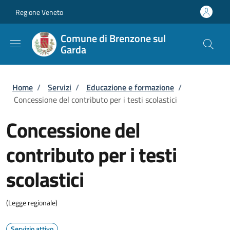
Salta al contenuto principale
Skip to footer content
Regione Veneto
Comune di Brenzone sul
Garda
Briciole di pane
Home
/
Servizi
/
Educazione e formazione
/
Concessione del contributo per i testi scolastici
Concessione del
contributo per i testi
scolastici
(Legge regionale)
Servizio attivo