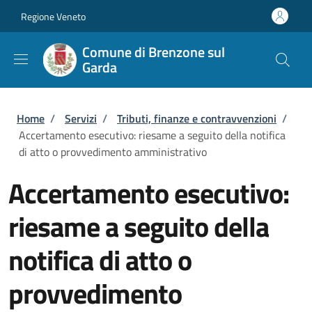
Salta al contenuto principale
Skip to footer content
Regione Veneto
Comune di Brenzone sul
Garda
Briciole di pane
Home
/
Servizi
/
Tributi, finanze e contravvenzioni
/
Accertamento esecutivo: riesame a seguito della notifica
di atto o provvedimento amministrativo
Accertamento esecutivo:
riesame a seguito della
notifica di atto o
provvedimento