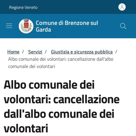
Salta al contenuto principale
Skip to footer content
Regione Veneto
Comune di Brenzone sul
Garda
Briciole di pane
Home
/
Servizi
/
Giustizia e sicurezza pubblica
/
Albo comunale dei volontari: cancellazione dall'albo
comunale dei volontari
Albo comunale dei
volontari: cancellazione
dall'albo comunale dei
volontari