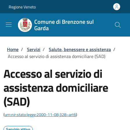
Salta al contenuto principale
Skip to footer content
Regione Veneto
Comune di Brenzone sul
Garda
Briciole di pane
Home
/
Servizi
/
Salute, benessere e assistenza
/
Accesso al servizio di assistenza domiciliare (SAD)
Accesso al servizio di
assistenza domiciliare
(SAD)
(
urn:nir:stato:legge:2000-11-08;328~art6
)
Servizio attivo