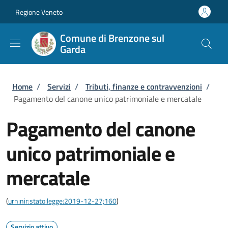
Salta al contenuto principale
Skip to footer content
Regione Veneto
Comune di Brenzone sul
Garda
Briciole di pane
Home
/
Servizi
/
Tributi, finanze e contravvenzioni
/
Pagamento del canone unico patrimoniale e mercatale
Pagamento del canone
unico patrimoniale e
mercatale
(
urn:nir:stato:legge:2019-12-27;160
)
Servizio attivo