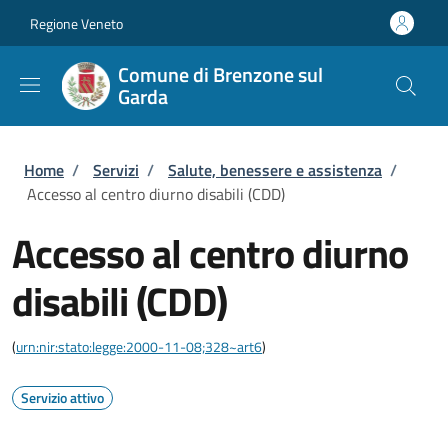
Salta al contenuto principale
Skip to footer content
Regione Veneto
Comune di Brenzone sul
Garda
Briciole di pane
Home
/
Servizi
/
Salute, benessere e assistenza
/
Accesso al centro diurno disabili (CDD)
Accesso al centro diurno
disabili (CDD)
(
urn:nir:stato:legge:2000-11-08;328~art6
)
Servizio attivo