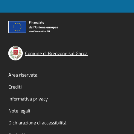
Comune di Brenzone sul Garda
Footer menu
Area riservata
Crediti
Informativa privacy
Note legali
Dichiarazione di accessibilità