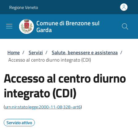
Salta al contenuto principale
Skip to footer content
Regione Veneto
Comune di Brenzone sul
Garda
Briciole di pane
Home
/
Servizi
/
Salute, benessere e assistenza
/
Accesso al centro diurno integrato (CDI)
Accesso al centro diurno
integrato (CDI)
(
urn:nir:stato:legge:2000-11-08;328~art6
)
Servizio attivo