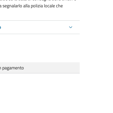
 segnalarlo alla polizia locale che
e
cun pagamento