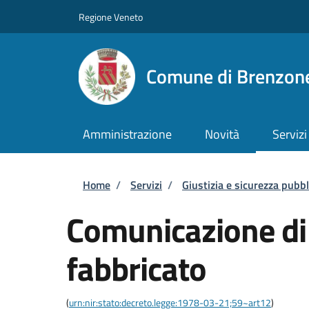
Salta al contenuto principale
Skip to footer content
Regione Veneto
Comune di Brenzone
Amministrazione
Novità
Servizi
Briciole di pane
Home
/
Servizi
/
Giustizia e sicurezza pubbl
Comunicazione di 
fabbricato
(
urn:nir:stato:decreto.legge:1978-03-21;59~art12
)