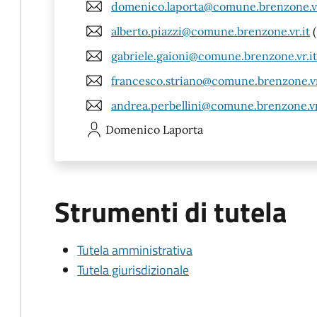
domenico.laporta@comune.brenzone.vr
alberto.piazzi@comune.brenzone.vr.it
(
gabriele.gaioni@comune.brenzone.vr.it
francesco.striano@comune.brenzone.vr
andrea.perbellini@comune.brenzone.vr
Domenico
Laporta
Strumenti di tutela
Tutela amministrativa
Tutela giurisdizionale