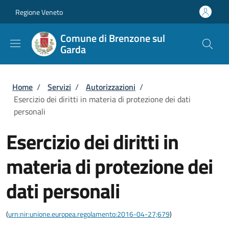
Salta al contenuto principale
Skip to footer content
Regione Veneto
Comune di Brenzone sul
Garda
Briciole di pane
Home
/
Servizi
/
Autorizzazioni
/
Esercizio dei diritti in materia di protezione dei dati
personali
Esercizio dei diritti in
materia di protezione dei
dati personali
(
urn:nir:unione.europea.regolamento:2016-04-27;679
)