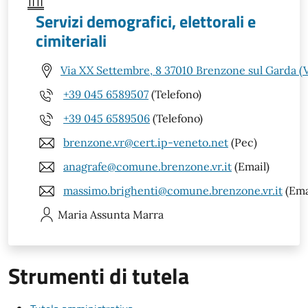
Servizi demografici, elettorali e
cimiteriali
Via XX Settembre, 8 37010 Brenzone sul Garda (
+39 045 6589507
(Telefono)
+39 045 6589506
(Telefono)
brenzone.vr@cert.ip-veneto.net
(Pec)
anagrafe@comune.brenzone.vr.it
(Email)
massimo.brighenti@comune.brenzone.vr.it
(Ema
Maria Assunta
Marra
Strumenti di tutela