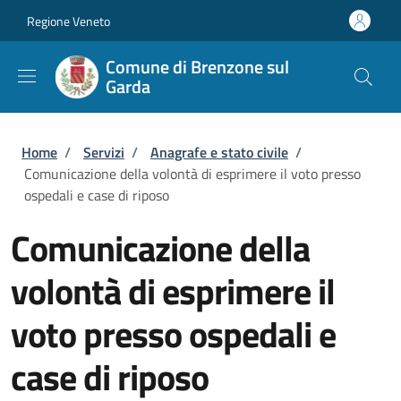
Salta al contenuto principale
Skip to footer content
Regione Veneto
Comune di Brenzone sul
Garda
Briciole di pane
Home
/
Servizi
/
Anagrafe e stato civile
/
Comunicazione della volontà di esprimere il voto presso
ospedali e case di riposo
Comunicazione della
volontà di esprimere il
voto presso ospedali e
case di riposo